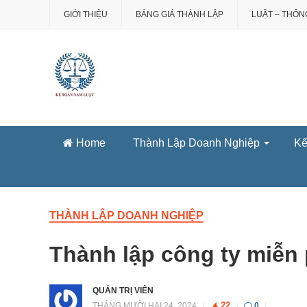
GIỚI THIỆU
BẢNG GIÁ THÀNH LẬP
LUẬT – THÔNG
Home
Thành Lập Doanh Nghiệp
Kê
THÀNH LẬP DOANH NGHIỆP
Thành lập công ty miễn 
QUẢN TRỊ VIÊN
22
THÁNG MƯỜI HAI 24, 2024
|
|
0
|