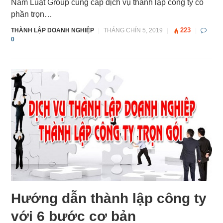
Nam Luật Group cung cấp dịch vụ thành lập công ty cổ
phần trọn…
223
THÀNH LẬP DOANH NGHIỆP
|
THÁNG CHÍN 5, 2019
|
|
0
Hướng dẫn thành lập công ty
với 6 bước cơ bản