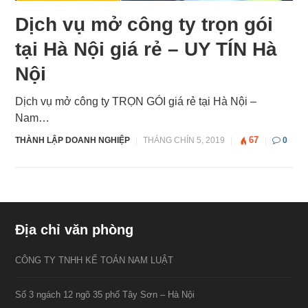
Dịch vụ mở công ty trọn gói
tại Hà Nội giá rẻ – UY TÍN Hà
Nội
Dịch vụ mở công ty TRỌN GÓI giá rẻ tại Hà Nội –
Nam…
67
THÀNH LẬP DOANH NGHIỆP
|
THÁNG CHÍN 5, 2019
|
|
0
Địa chỉ văn phòng
CÔNG TY TNHH KẾ TOÁN NAM LUẬT
Số 3 ngách 12 ngõ 35 phố Tây Sơn – Hà Nội