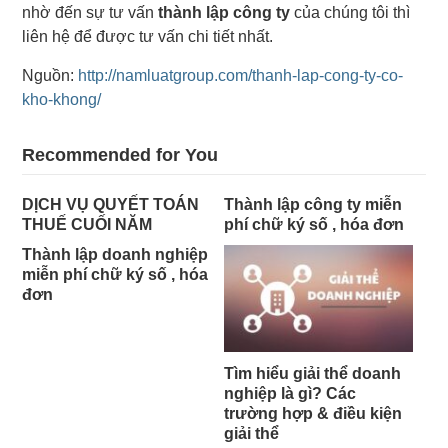
nhờ đến sự tư vấn
thành lập công ty
của chúng tôi thì
liên hệ để được tư vấn chi tiết nhất.
Nguồn:
http://namluatgroup.com/thanh-lap-cong-ty-co-
kho-khong/
Recommended for You
DỊCH VỤ QUYẾT TOÁN
Thành lập công ty miễn
THUẾ CUỐI NĂM
phí chữ ký số , hóa đơn
Thành lập doanh nghiệp
miễn phí chữ ký số , hóa
đơn
Tìm hiểu giải thể doanh
nghiệp là gì? Các
trường hợp & điều kiện
giải thể