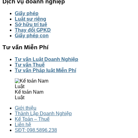
Dịch vụ doanh nghiệp
Giấy phép
Luật sư riêng
Sở hữu trí tuệ
Thay đổi GPKD
Giấy phép con
Tư vấn Miễn Phí
Tư vấn Luật Doanh Nghiệp
Tư vấn Thuế
Tư vấn Pháp luật Miễn Phí
Kế toán Nam
Luật
Giới thiệu
Thành Lập Doanh Nghiệp
Kế Toán – Thuế
Liên hệ
SĐT: 098.5896.238