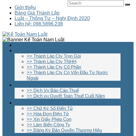
Giới thiệu
Bảng Giá Thành Lập
Luật – Thông Tư – Nghị Định 2020
Liên hệ: 098.5896.238
Home
Thành Lập Doanh Nghiệp
>> Thành Lập Cty Trọn Gói
>> Thành Lập Cty TNHH
>> Thành Lập Cty Cổ Phần
>> Thành Lập Cty Có Vốn Đầu Tư Nước
Ngoài
Kế Toán – Thuế
>> Dịch Vụ Báo Cáo Thuế
>> Dịch vụ Quyết Toán Thuế Cuối Năm
Dịch Vụ Khác
>> Chữ Ký Số Điển Tử
>> Hóa Đơn Điện Tử
>> Xin Giấy Phép Con
>> Làm Biển Công Ty
>> Đăng Ký Bản Quyền Thương Hiệu