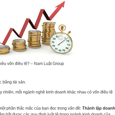
êu vốn điều lệ? – Nam Luật Group
 bằng tài sản.
Tuy nhiên, mỗi ngành nghề kinh doanh khác nhau có vốn điều lệ
p một phần thắc mắc của bạn đọc trong vấn đề:
Thành lập doan
m bắt được các quy định luật lệ trong ngành kinh doanh của