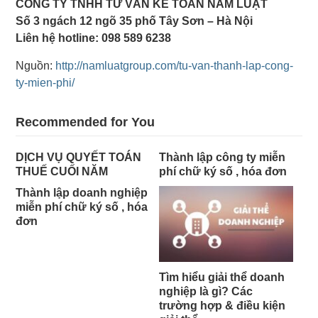
CÔNG TY TNHH TƯ VẤN KẾ TOÁN NAM LUẬT
Số 3 ngách 12 ngõ 35 phố Tây Sơn – Hà Nội
Liên hệ hotline: 098 589 6238
Nguồn:
http://namluatgroup.com/tu-van-thanh-lap-cong-
ty-mien-phi/
Recommended for You
DỊCH VỤ QUYẾT TOÁN
Thành lập công ty miễn
THUẾ CUỐI NĂM
phí chữ ký số , hóa đơn
Thành lập doanh nghiệp
miễn phí chữ ký số , hóa
đơn
Tìm hiểu giải thể doanh
nghiệp là gì? Các
trường hợp & điều kiện